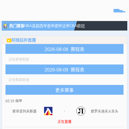
页
NBA
CBA
热门赛事
英超
西甲
意甲
德甲
法甲
欧冠
直播
阿根廷杯直播
直播
2026-08-08 赛程表
专题
没有赛事数据
球队
2026-08-09 赛程表
没有赛事数据
更多赛事
02:15
保甲
-
索非亚列夫斯基
普罗夫迪夫火车头
正在直播