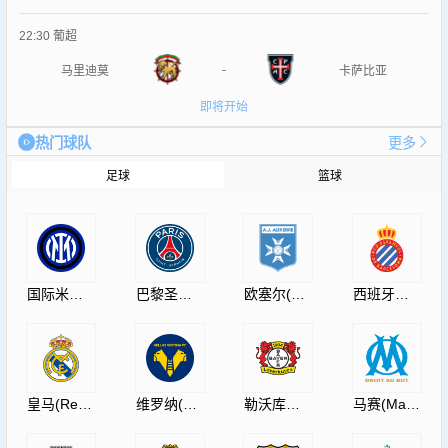
22:30
葡超
-
马里迪莫
卡萨比亚
即将开始
热门球队
更多
足球
篮球
国际米兰(InternazionaleMilano)
巴黎圣日耳曼(PSG)
欧塞尔(AJAuxerre)
西班牙人(RCDEspanyol)
皇马(RealMadrid)
维罗纳(HellasVeronaF.C.)
勒沃库森(Leverkusen)
马赛(Marseille)