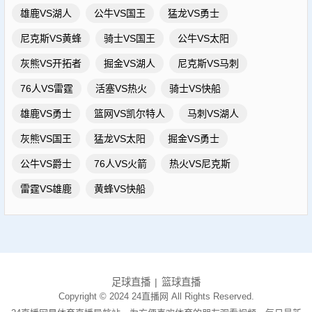
雄鹿VS湖人
公牛VS国王
猛龙VS勇士
尼克斯VS黄蜂
骑士VS国王
公牛VS太阳
灰熊VS开拓者
掘金VS湖人
尼克斯VS马刺
76人VS雷霆
活塞VS热火
骑士VS快船
雄鹿VS勇士
篮网VS凯尔特人
马刺VS湖人
灰熊VS国王
猛龙VS太阳
掘金VS勇士
公牛VS爵士
76人VS火箭
热火VS尼克斯
雷霆VS雄鹿
黄蜂VS快船
足球直播
篮球直播
Copyright © 2024 24直播网 All Rights Reserved.