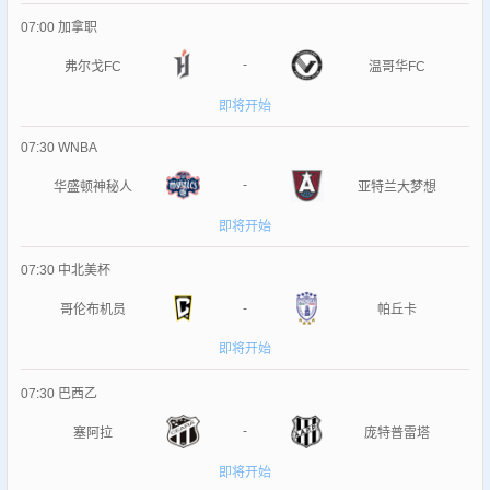
07:00
加拿职
-
弗尔戈FC
温哥华FC
即将开始
07:30
WNBA
-
华盛顿神秘人
亚特兰大梦想
即将开始
07:30
中北美杯
-
哥伦布机员
帕丘卡
即将开始
07:30
巴西乙
-
塞阿拉
庞特普雷塔
即将开始