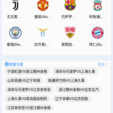
尤文图斯(JuventusF.C.)
曼联(ManUtdFC)
巴萨罗那(Barcelona)
利物浦(Liverpool)
曼城(ManCity)
拉齐奥(S.S.Lazio)
斯图加特(Vfb)
拜仁(Bayern)
直播专题
更多
宁波町渥VS浙江稠州金租
深圳马可波罗VS上海久事
山东高速VS辽宁本钢
新疆伊力特VS上海久事
深圳马可波罗VS江苏肯帝亚
浙江稠州金租VS北京北汽
上海久事VS青岛国信制药
辽宁本钢VS北京控股
江苏肯帝亚VS浙江稠州金租