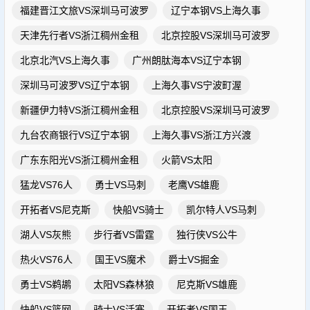
福建晋江文旅VS深圳马可波罗
辽宁本钢VS上海久事
天津先行者VS浙江稠州金租
北京控股VS深圳马可波罗
北京北汽VS上海久事
广州朗肽海本VS辽宁本钢
深圳马可波罗VS辽宁本钢
上海久事VS宁波町渥
新疆伊力特VS浙江稠州金租
北京控股VS深圳马可波罗
九台农商银行VS辽宁本钢
上海久事VS浙江方兴渡
广东东阳光VS浙江稠州金租
火箭VS太阳
猛龙VS76人
勇士VS马刺
老鹰VS雄鹿
开拓者VS尼克斯
快船VS骑士
凯尔特人VS马刺
湖人VS灰熊
步行者VS雷霆
独行侠VS公牛
热火VS76人
国王VS魔术
爵士VS掘金
勇士VS鹈鹕
太阳VS森林狼
尼克斯VS雄鹿
快船VS篮网
骑士VS活塞
开拓者VS国王