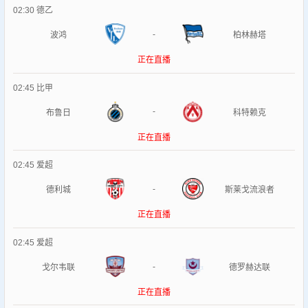
02:30
德乙
-
波鸿
柏林赫塔
正在直播
02:45
比甲
-
布鲁日
科特赖克
正在直播
02:45
爱超
-
德利城
斯莱戈流浪者
正在直播
02:45
爱超
-
戈尔韦联
德罗赫达联
正在直播