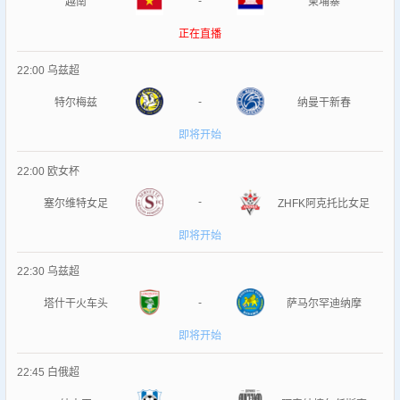
-
越南
柬埔寨
正在直播
22:00
乌兹超
-
特尔梅兹
纳曼干新春
即将开始
22:00
欧女杯
-
塞尔维特女足
ZHFK阿克托比女足
即将开始
22:30
乌兹超
-
塔什干火车头
萨马尔罕迪纳摩
即将开始
22:45
白俄超