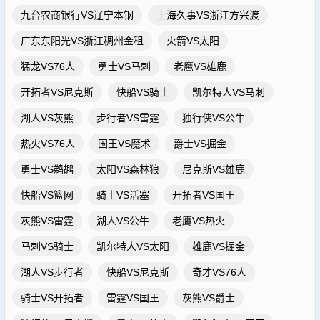
九台农商银行VS辽宁本钢
上海久事VS浙江方兴渡
广东东阳光VS浙江稠州金租
火箭VS太阳
猛龙VS76人
勇士VS马刺
老鹰VS雄鹿
开拓者VS尼克斯
快船VS骑士
凯尔特人VS马刺
湖人VS灰熊
步行者VS雷霆
独行侠VS公牛
热火VS76人
国王VS魔术
爵士VS掘金
勇士VS鹈鹕
太阳VS森林狼
尼克斯VS雄鹿
快船VS篮网
骑士VS活塞
开拓者VS国王
灰熊VS雷霆
湖人VS公牛
老鹰VS热火
马刺VS骑士
凯尔特人VS太阳
雄鹿VS掘金
湖人VS步行者
快船VS尼克斯
奇才VS76人
骑士VS开拓者
雷霆VS国王
灰熊VS爵士