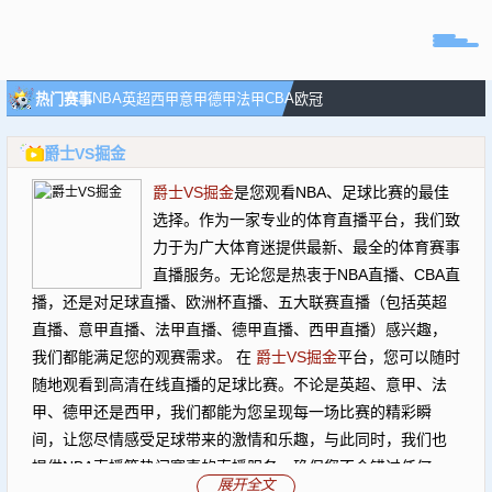
页
NBA
CBA
热门赛事
英超
西甲
意甲
德甲
法甲
欧冠
直播
爵士VS掘金
直播
爵士VS掘金
是您观看NBA、足球比赛的最佳
专题
选择。作为一家专业的体育直播平台，我们致
球队
力于为广大体育迷提供最新、最全的体育赛事
直播服务。无论您是热衷于NBA直播、CBA直
播，还是对足球直播、欧洲杯直播、五大联赛直播（包括英超
直播、意甲直播、法甲直播、德甲直播、西甲直播）感兴趣，
我们都能满足您的观赛需求。 在
爵士VS掘金
平台，您可以随时
随地观看到高清在线直播的足球比赛。不论是英超、意甲、法
甲、德甲还是西甲，我们都能为您呈现每一场比赛的精彩瞬
间，让您尽情感受足球带来的激情和乐趣，与此同时，我们也
提供NBA直播等热门赛事的直播服务，确保您不会错过任何一
展开全文