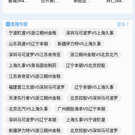
曼城(ManCity)
拉齐奥(S.S.Lazio)
斯图加特(Vfb)
拜仁(Bayern)
直播专题
更多
宁波町渥VS浙江稠州金租
深圳马可波罗VS上海久事
山东高速VS辽宁本钢
新疆伊力特VS上海久事
深圳马可波罗VS江苏肯帝亚
浙江稠州金租VS北京北汽
上海久事VS青岛国信制药
辽宁本钢VS北京控股
江苏肯帝亚VS浙江稠州金租
福建晋江文旅VS深圳马可波罗
辽宁本钢VS上海久事
天津先行者VS浙江稠州金租
北京控股VS深圳马可波罗
北京北汽VS上海久事
广州朗肽海本VS辽宁本钢
深圳马可波罗VS辽宁本钢
上海久事VS宁波町渥
新疆伊力特VS浙江稠州金租
北京控股VS深圳马可波罗