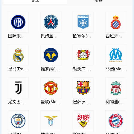
足球
篮球
国际米兰(InternazionaleMilano)
巴黎圣日耳曼(PSG)
欧塞尔(AJAuxerre)
西班牙人(RCDEspanyol)
皇马(RealMadrid)
维罗纳(HellasVeronaF.C.)
勒沃库森(Leverkusen)
马赛(Marseille)
尤文图斯(JuventusF.C.)
曼联(ManUtdFC)
巴萨罗那(Barcelona)
利物浦(Liverpool)