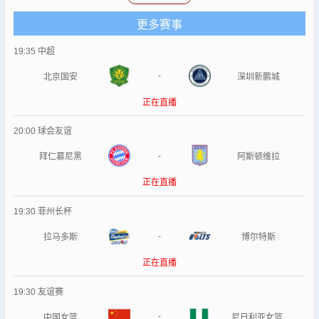
场精彩的比赛。 除了直播服务，
爵士VS掘金
还为您提供足球录
像、欧洲杯录像、五大联赛录像回放等体育比赛的录像回放服
更多赛事
务。这意味着，即使您错过了某场比赛的直播，也可以随时通
19:35
中超
过我们的平台回顾比赛精彩瞬间；我们还提供比赛视频、集锦
等内容，让您随时随地畅享体育盛宴。 总而言之，
爵士VS掘金
-
北京国安
深圳新鹏城
致力于为您带来最优质、最便捷的体育赛事观看体验；无论您
正在直播
是NBA迷还是足球爱好者，我们都能满足您的观赛需求，让您
尽情享受体育的魅力。选择
爵士VS掘金
，就是选择了与全球体
20:00
球会友谊
育爱好者一同分享激情的机会！
-
拜仁慕尼黑
阿斯顿维拉
正在直播
19:30
菲州长杯
-
拉马多斯
博尔特斯
正在直播
19:30
友谊赛
-
中国女篮
尼日利亚女篮