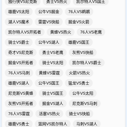
独行侠VS尼克斯
勇士VS热火
凯尔特人VS国王
雄鹿VS太阳
公牛VS掘金
76人VS鹈鹕
湖人VS魔术
雷霆VS快船
掘金VS火箭
凯尔特人VS开拓者
黄蜂VS热火
76人VS老鹰
骑士VS爵士
公牛VS湖人
雄鹿VS国王
奇才VS尼克斯
勇士VS老鹰
灰熊VS快船
掘金VS开拓者
骑士VS太阳
凯尔特人VS爵士
76人VS马刺
黄蜂VS雷霆
火箭VS热火
雄鹿VS湖人
公牛VS国王
猛龙VS勇士
尼克斯VS黄蜂
骑士VS国王
公牛VS太阳
灰熊VS开拓者
掘金VS湖人
尼克斯VS马刺
76人VS雷霆
活塞VS热火
骑士VS快船
雄鹿VS勇士
篮网VS凯尔特人
马刺VS湖人