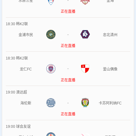
-
水原三星
金海
正在直播
18:30
韩K2联
-
金浦市民
忠北清州
正在直播
18:30
韩K2联
-
龙仁FC
釜山偶像
正在直播
19:00
澳达超
-
海伦斯
卡苏阿利纳FC
正在直播
19:00
球会友谊