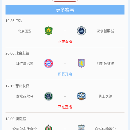
务，确保您不会错过任何一场精彩的比赛。 除了直播服务，
上
海久事VS浙江方兴渡
还为您提供足球录像、欧洲杯录像、五大
更多赛事
联赛录像回放等体育比赛的录像回放服务。这意味着，即使您
19:35
中超
错过了某场比赛的直播，也可以随时通过我们的平台回顾比赛
精彩瞬间；我们还提供比赛视频、集锦等内容，让您随时随地
-
北京国安
深圳新鹏城
畅享体育盛宴。 总而言之，
上海久事VS浙江方兴渡
致力于为您
正在直播
带来最优质、最便捷的体育赛事观看体验；无论您是NBA迷还
是足球爱好者，我们都能满足您的观赛需求，让您尽情享受体
20:00
球会友谊
育的魅力。选择
上海久事VS浙江方兴渡
，就是选择了与全球体
-
拜仁慕尼黑
阿斯顿维拉
育爱好者一同分享激情的机会！
即将开始
17:15
菲州长杯
-
泰拉菲尔马
勇士之路
正在直播
18:00
澳南超
-
坎贝尔市体育馆
白城伍德维尔