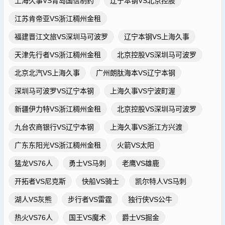
上海久事VS青岛国信制药
辽宁本钢VS北京控股
江苏肯帝亚VS浙江稠州金租
福建晋江文旅VS深圳马可波罗
辽宁本钢VS上海久事
天津先行者VS浙江稠州金租
北京控股VS深圳马可波罗
北京北汽VS上海久事
广州朗肽海本VS辽宁本钢
深圳马可波罗VS辽宁本钢
上海久事VS宁波町渥
新疆伊力特VS浙江稠州金租
北京控股VS深圳马可波罗
九台农商银行VS辽宁本钢
上海久事VS浙江方兴渡
广东东阳光VS浙江稠州金租
火箭VS太阳
猛龙VS76人
勇士VS马刺
老鹰VS雄鹿
开拓者VS尼克斯
快船VS骑士
凯尔特人VS马刺
湖人VS灰熊
步行者VS雷霆
独行侠VS公牛
热火VS76人
国王VS魔术
爵士VS掘金