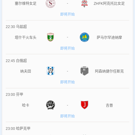
-
塞尔维特女足
ZHFK阿克托比女足
即将开始
22:30
乌兹超
-
塔什干火车头
萨马尔罕迪纳摩
即将开始
22:45
白俄超
-
纳夫田
阿森纳捷尔任斯克
即将开始
23:00
芬甲
-
哈卡
吉普
即将开始
23:00
哈萨克甲