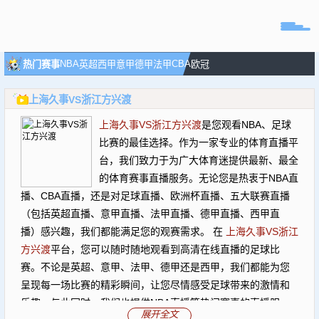
页
NBA
CBA
热门赛事
英超
西甲
意甲
德甲
法甲
欧冠
直播
上海久事VS浙江方兴渡
直播
上海久事VS浙江方兴渡
是您观看NBA、足球
专题
比赛的最佳选择。作为一家专业的体育直播平
球队
台，我们致力于为广大体育迷提供最新、最全
的体育赛事直播服务。无论您是热衷于NBA直
播、CBA直播，还是对足球直播、欧洲杯直播、五大联赛直播
（包括英超直播、意甲直播、法甲直播、德甲直播、西甲直
播）感兴趣，我们都能满足您的观赛需求。 在
上海久事VS浙江
方兴渡
平台，您可以随时随地观看到高清在线直播的足球比
赛。不论是英超、意甲、法甲、德甲还是西甲，我们都能为您
呈现每一场比赛的精彩瞬间，让您尽情感受足球带来的激情和
乐趣，与此同时，我们也提供NBA直播等热门赛事的直播服
展开全文