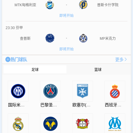
-
MTK匈格利亚
普斯卡什学院
即将开始
23:30
芬甲
-
查普斯
MP米克力
即将开始
热门球队
更多
足球
篮球
国际米兰(InternazionaleMilano)
巴黎圣日耳曼(PSG)
欧塞尔(AJAuxerre)
西班牙人(RCDEspanyol)