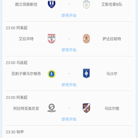
-
图兰突厥斯坦
艾斯坦拿B队
即将开始
23:00
阿美超
-
艾拉华特
萨达拉帕特
即将开始
23:00
乌兹超
-
花刺子模乌尔根奇
马沙尔
即将开始
23:00
阿美超
-
阿拉特亚美尼亚
乌拉尔图
即将开始
23:30
匈甲