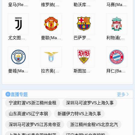
皇马(RealMadrid)
维罗纳(HellasVeronaF.C.)
勒沃库森(Leverkusen)
马赛(Marseille)
尤文图斯(JuventusF.C.)
曼联(ManUtdFC)
巴萨罗那(Barcelona)
利物浦(Liverpool)
曼城(ManCity)
拉齐奥(S.S.Lazio)
斯图加特(Vfb)
拜仁(Bayern)
直播专题
更多
宁波町渥VS浙江稠州金租
深圳马可波罗VS上海久事
山东高速VS辽宁本钢
新疆伊力特VS上海久事
深圳马可波罗VS江苏肯帝亚
浙江稠州金租VS北京北汽