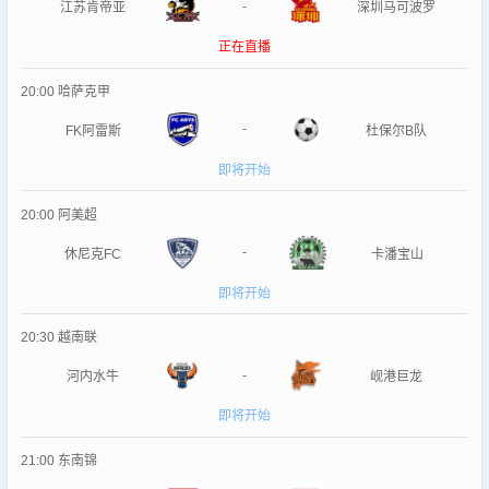
-
江苏肯帝亚
深圳马可波罗
正在直播
20:00
哈萨克甲
-
FK阿雷斯
杜保尔B队
即将开始
20:00
阿美超
-
休尼克FC
卡潘宝山
即将开始
20:30
越南联
-
河内水牛
岘港巨龙
即将开始
21:00
东南锦