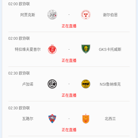
02:00
欧协联
-
阿贾克斯
谢尔伯恩
正在直播
02:00
欧协联
-
特拉维夫夏普尔
GKS卡托威斯
正在直播
02:30
欧协联
-
卢加诺
NSI鲁纳维克
正在直播
02:30
欧协联
-
瓦路尔
北西兰
正在直播