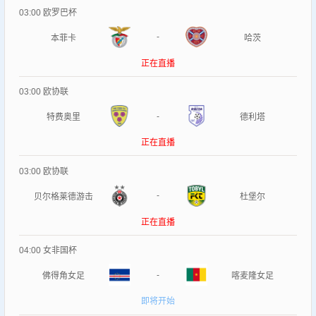
03:00
欧罗巴杯
-
本菲卡
哈茨
正在直播
03:00
欧协联
-
特费奥里
德利塔
正在直播
03:00
欧协联
-
贝尔格莱德游击
杜堡尔
正在直播
04:00
女非国杯
-
佛得角女足
喀麦隆女足
即将开始