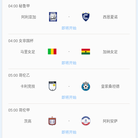
04:00
秘鲁甲
-
阿利亚加
西恩夏诺
即将开始
04:00
女非国杯
-
马里女足
加纳女足
即将开始
05:00
哥伦乙
-
卡利竞技
皇家桑坦德
即将开始
05:00
哥伦甲
-
茨高
阿利安萨
即将开始