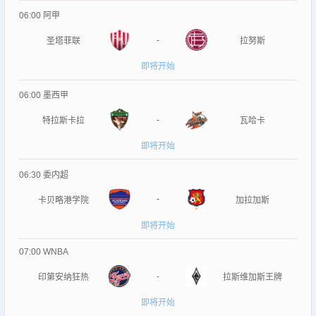
06:00
阿甲
-
圣塔菲联
拉努斯
即将开始
06:00
墨西甲
-
特拉斯卡拉
瓦哈卡
即将开始
06:30
委内超
-
卡贝略港学院
加拉加斯
即将开始
07:00
WNBA
-
印第安纳狂热
拉斯维加斯王牌
即将开始