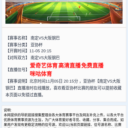
【赛事名称】
南定VS大阪钢巴
【赛事分类】
亚协杯
【开赛时间】11-05 20:15
【对阵双方】
南定VS大阪钢巴
爱奇艺体育
高清直播
免费直播
【直播信号】
咪咕体育
【赛事说明】北京时间11月05日 20:15分 ，亚协杯【南定VS大阪
钢巴】直播准时在线播放，喜欢看亚协杯比赛的朋友可以提前收藏
本页面以免错过直播。
说明:
本网提供的导航链接搜集整理自各大体育赛事平台及网友补充上传，以各大平台
优质体育赛事资源为主旨，为广大体育爱好者寻觅、收藏、分享、集合而成，如
果用户发现有更稳定流畅的信号源，欢迎以(当前页面链接、信号源名称、比赛