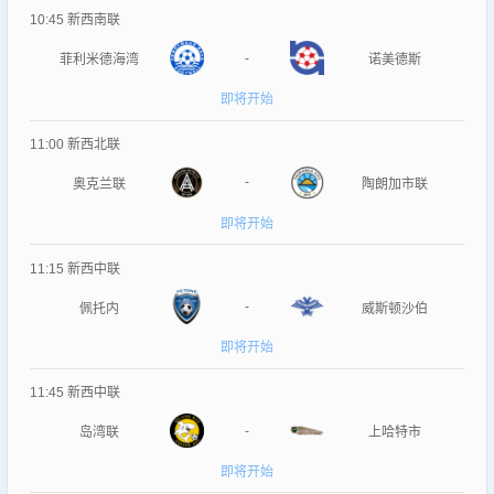
10:45
新西南联
-
菲利米德海湾
诺美德斯
即将开始
11:00
新西北联
-
奥克兰联
陶朗加市联
即将开始
11:15
新西中联
-
佩托内
威斯顿沙伯
即将开始
11:45
新西中联
-
岛湾联
上哈特市
即将开始