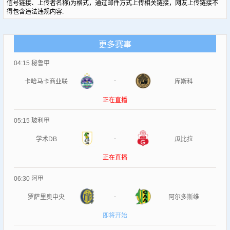
信号链接、上传者名称)为格式，通过邮件方式上传相关链接，网友上传链接不
得包含违法违规内容.
更多赛事
04:15
秘鲁甲
-
卡哈马卡商业联
库斯科
正在直播
05:15
玻利甲
-
学术DB
瓜比拉
正在直播
06:30
阿甲
-
罗萨里奥中央
阿尔多斯维
即将开始