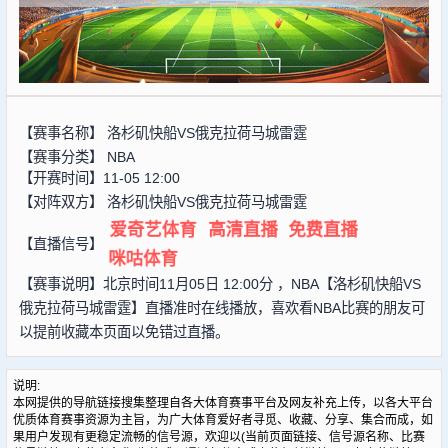
【赛事名称】
洛杉矶快船VS俄克拉荷马城雷霆
【赛事分类】
NBA
【开赛时间】11-05 12:00
【对阵双方】
洛杉矶快船VS俄克拉荷马城雷霆
爱奇艺体育
高清直播
免费直播
【直播信号】
咪咕体育
【赛事说明】北京时间11月05日 12:00分 ，NBA【洛杉矶快船VS
俄克拉荷马城雷霆】直播准时在线播放，喜欢看NBA比赛的朋友可
以提前收藏本页面以免错过直播。
说明:
本网提供的导航链接搜集整理自各大体育赛事平台及网友补充上传，以各大平台
优质体育赛事资源为主旨，为广大体育爱好者寻觅、收藏、分享、集合而成，如
果用户发现有更稳定流畅的信号源，欢迎以(当前页面链接、信号源名称、比赛