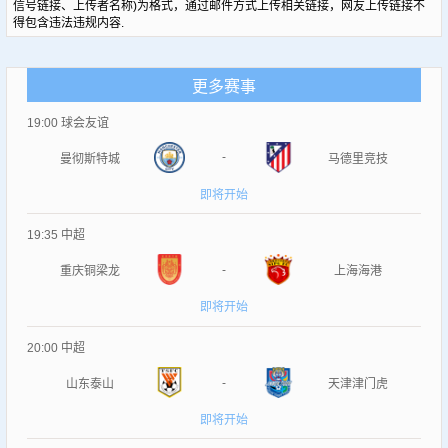
信号链接、上传者名称)为格式，通过邮件方式上传相关链接，网友上传链接不
得包含违法违规内容.
更多赛事
19:00
球会友谊
-
曼彻斯特城
马德里竞技
即将开始
19:35
中超
-
重庆铜梁龙
上海海港
即将开始
20:00
中超
-
山东泰山
天津津门虎
即将开始