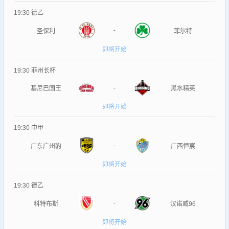
19:30
德乙
-
圣保利
菲尔特
即将开始
19:30
菲州长杯
-
基尼巴国王
黑水精英
即将开始
19:30
中甲
-
广东广州豹
广西恒宸
即将开始
19:30
德乙
-
科特布斯
汉诺威96
即将开始