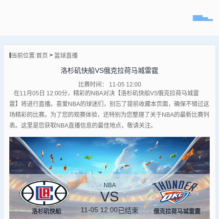
页
>
当前位置:
首页
篮球直播
直播
洛杉矶快船VS俄克拉荷马城雷霆
直播
比赛时间： 11-05 12:00
专题
在11月05日 12:00分，精彩的NBA对决【洛杉矶快船VS俄克拉荷马城雷
球队
霆】将进行直播。喜爱NBA的球迷们，别忘了提前收藏本页面，确保不错过这
场精彩的比赛。为了您的观赛体验，还特别为您整理了关于NBA的最新比赛列
表。这里是您获取NBA直播信息的最佳地点，敬请关注。
NBA
VS
11-05 12:00
已结束
洛杉矶快船
俄克拉荷马城雷霆