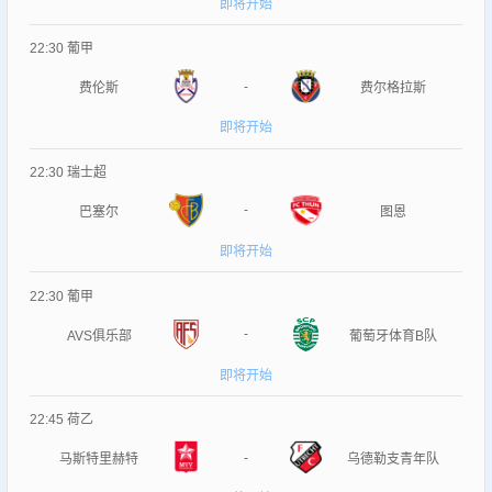
即将开始
22:30
葡甲
-
费伦斯
费尔格拉斯
即将开始
22:30
瑞士超
-
巴塞尔
图恩
即将开始
22:30
葡甲
-
AVS俱乐部
葡萄牙体育B队
即将开始
22:45
荷乙
-
马斯特里赫特
乌德勒支青年队