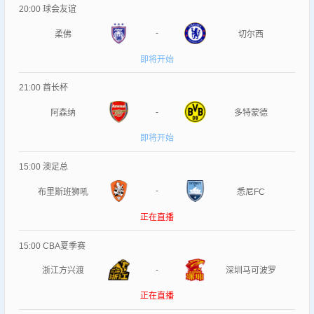
20:00
球会友谊
-
柔佛
切尔西
即将开始
21:00
酋长杯
-
阿森纳
多特蒙德
即将开始
15:00
澳足总
-
布里斯班狮吼
悉尼FC
正在直播
15:00
CBA夏季赛
-
浙江方兴渡
深圳马可波罗
正在直播