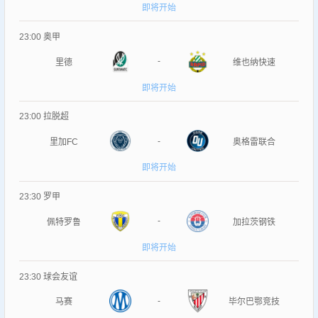
即将开始
23:00
奥甲
-
里德
维也纳快速
即将开始
23:00
拉脱超
-
里加FC
奥格雷联合
即将开始
23:30
罗甲
-
佩特罗鲁
加拉茨钢铁
即将开始
23:30
球会友谊
-
马赛
毕尔巴鄂竞技