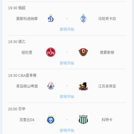
19:30
俄超
-
莫斯科迪纳摩
马哈奇卡拉
即将开始
19:30
德乙
-
纽伦堡
德累斯顿
即将开始
19:30
CBA夏季赛
-
青岛崂山啤酒
江苏肯帝亚
即将开始
20:00
芬甲
-
克鲁比04
科特卡
即将开始