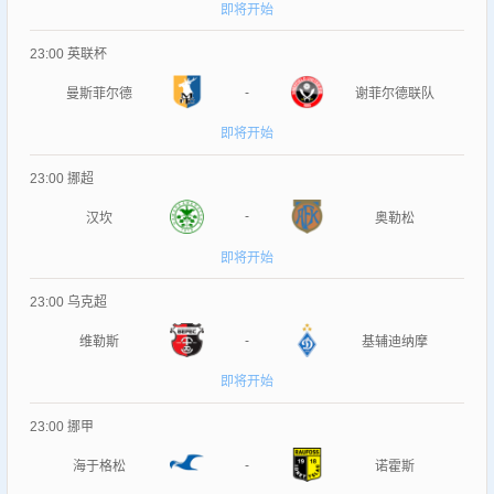
即将开始
23:00
英联杯
-
曼斯菲尔德
谢菲尔德联队
即将开始
23:00
挪超
-
汉坎
奥勒松
即将开始
23:00
乌克超
-
维勒斯
基辅迪纳摩
即将开始
23:00
挪甲
-
海于格松
诺霍斯